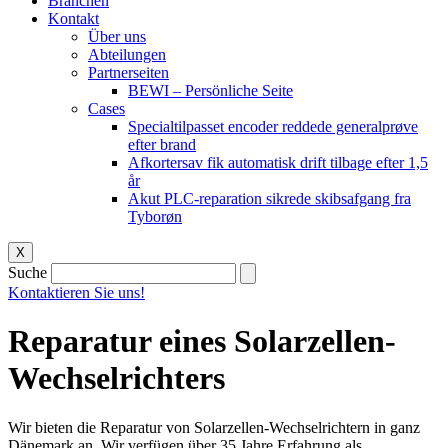
Branchen
Kontakt
Über uns
Abteilungen
Partnerseiten
BEWI – Persönliche Seite
Cases
Specialtilpasset encoder reddede generalprøve
efter brand
Afkortersav fik automatisk drift tilbage efter 1,5
år
Akut PLC-reparation sikrede skibsafgang fra
Tyborøn
X
Suche
Kontaktieren Sie uns!
Reparatur eines Solarzellen-
Wechselrichters
Wir bieten die Reparatur von Solarzellen-Wechselrichtern in ganz
Dänemark an. Wir verfügen über 35 Jahre Erfahrung als