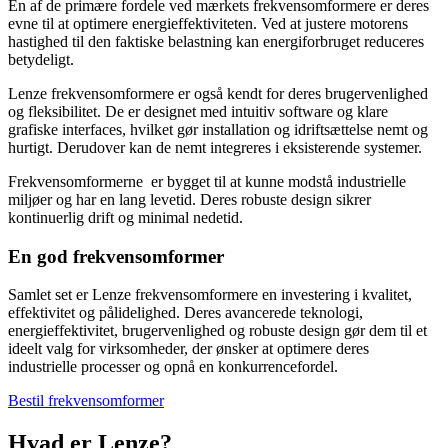
En af de primære fordele ved mærkets frekvensomformere er deres
evne til at optimere energieffektiviteten. Ved at justere motorens
hastighed til den faktiske belastning kan energiforbruget reduceres
betydeligt.
Lenze frekvensomformere er også kendt for deres brugervenlighed
og fleksibilitet. De er designet med intuitiv software og klare
grafiske interfaces, hvilket gør installation og idriftsættelse nemt og
hurtigt. Derudover kan de nemt integreres i eksisterende systemer.
Frekvensomformerne er bygget til at kunne modstå industrielle
miljøer og har en lang levetid. Deres robuste design sikrer
kontinuerlig drift og minimal nedetid.
En god frekvensomformer
Samlet set er Lenze frekvensomformere en investering i kvalitet,
effektivitet og pålidelighed. Deres avancerede teknologi,
energieffektivitet, brugervenlighed og robuste design gør dem til et
ideelt valg for virksomheder, der ønsker at optimere deres
industrielle processer og opnå en konkurrencefordel.
Bestil frekvensomformer
Hvad er Lenze?