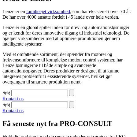
Lenze er en
familieejet virksomhed
, som har eksisteret i over 70 år.
De har over 4000 ansatte fordelt i 45 lande over hele verden.
Lenze er en global spiller inden for drev- og automationsløsninger
og er kendt for deres innovative tilgang til industriel teknologi. De
hjælper virksomheder med at optimere produktionen gennem
intelligente systemer.
Med et omfattende sortiment, der spænder fra motorer og
frekvensomformere til komplekse motion control systemer, har
Lenze løsningerne til både simple og avancerede
automationsopgaver. Deres produkter er designet til at kunne
integreres problemfrit i eksisterende systemer, hvilket gør
overgangen til smartere produktion nemt.
Søg
Kontakt os
Søg
Kontakt os
Få seneste nyt fra PRO-CONSULT
Hold dig opdateret med de seneste nyheder og services fra PRO-