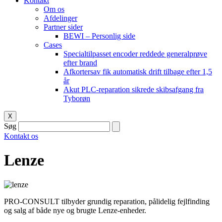
Kontakt
Om os
Afdelinger
Partner sider
BEWI – Personlig side
Cases
Specialtilpasset encoder reddede generalprøve
efter brand
Afkortersav fik automatisk drift tilbage efter 1,5
år
Akut PLC-reparation sikrede skibsafgang fra
Tyborøn
X
Søg
Kontakt os
Lenze
PRO-CONSULT tilbyder grundig reparation, pålidelig fejlfinding
og salg af både nye og brugte Lenze-enheder.