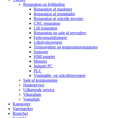
Reparation og fejlfinding
Reparation af maskiner
Reparation af printplader
Reparation af solcelle inverter
CNC reparation
Lift reparation
Reparation og salg af servodrev
Frekvensomformere
Ultralydssvejsere
Termoreglere og temperaturregulatorer
Sensorer
HMI paneler
Motorer
Industri PC
PLC
Vindmølle- og solcelleinvertere
Salg af komponenter
Hasteservice
Udkørende service
Vikaraftale
Vagtaftale
Kategorier
Varemærker
Brancher